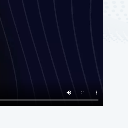
帮我订明天晚上6点新荣记，8
个人要包房
任务下达 · 意图理解
CHAKEN.AI
AI 处理过程
1.4s
· 接收并标准化用户输入
· 识别当前任务为餐厅预订
· 补全时间 / 人数 / 门店等关键信息
· 生成下一步确认话术
resolve_contact()
R
source: "saved"

user: current_user
✓ 找到已保存联系人: 189****0531
0.3s
好的，帮您预订新荣记新源南路
店，明晚6点，8位，需要包房。正