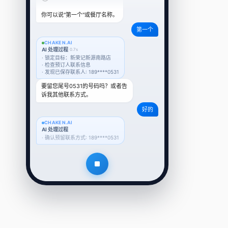
要留您尾号0531的号码吗？或者告
诉我其他联系方式。
好的
CHAKEN.AI
AI 处理过程
1.7s
· 确认预留联系方式: 189****0531
· 汇总全部任务信息
· 生成通话脚本和拨打计划
任务确认
餐厅
新荣记 · 新源南路店
时间
明晚 18:00
人数
8 位
需求
包房
189****0531
联系人