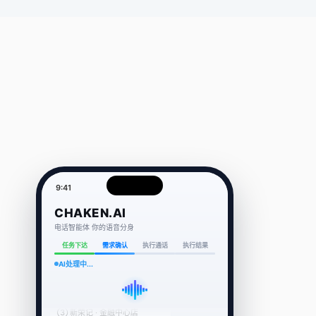
在为您搜索候选餐厅…
需求确认 · 候选选择
CHAKEN.AI
AI 处理过程
1.0s
· 进入需求确认子流程
· 识别为餐厅候选选择任务
· 召回候选门店并按相关性排序
search_restaurant()
S
query: "新荣记"

location: user_location

radius: 5km
✓ 返回 3 家候选餐厅
0.5s
请选择餐厅：
① 新荣记 · 新源南路店
9:41
② 新荣记 · 金融大街店
③ 新荣记 · 金融中心店
CHAKEN.AI
你可以说"第一个"或餐厅名称。
电话智能体 你的语音分身
任务下达
需求确认
执行通话
执行结果
第一个
AI处理中...
CHAKEN.AI
AI 处理过程
0.7s
· 锁定目标：新荣记新源南路店
· 检查预订人联系信息
· 发现已保存联系人: 189****0531